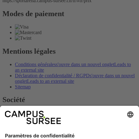
https://sportarena.campus-sursee.ch/fr/#fr/prix
Modes de paiement
Mentions légales
Conditions générales
s'ouvre dans un nouvel onglet
Leads to
an external site
Déclaration de confidentialité / RGPD
s'ouvre dans un nouvel
onglet
Leads to an external site
Sitemap
Société
Contact
s'ouvre dans un nouvel onglet
Leads to an external site
Empreinte
s'ouvre dans un nouvel onglet
Leads to an external
site
Heures d'ouverture
s'ouvre dans un nouvel onglet
Leads to an
external site