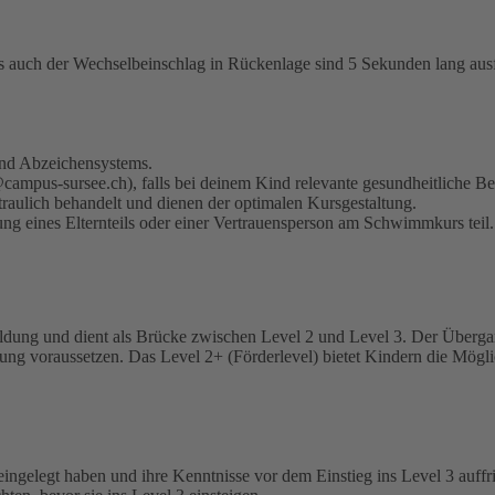
ls auch der Wechselbeinschlag in Rückenlage sind 5 Sekunden lang au
 und Abzeichensystems.
t@campus-sursee.ch), falls bei deinem Kind relevante gesundheitliche 
traulich behandelt und dienen der optimalen Kursgestaltung.
ng eines Elternteils oder einer Vertrauensperson am Schwimmkurs teil.
dung und dient als Brücke zwischen Level 2 und Level 3. Der Übergang
lung voraussetzen. Das Level 2+ (Förderlevel) bietet Kindern die Mög
/eingelegt haben und ihre Kenntnisse vor dem Einstieg ins Level 3 auff