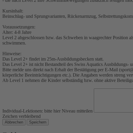
- die nach Level 2 ihre Schwimmbewegungen zusätzlich festigen möcht
Kursinhalt:
Beinschlag- und Sprungvarianten, Rückenarmzug, Selbstrettungskom
Voraussetzungen:
Alter: 4-8 Jahre
Level 2 abgeschlossen bzw. das Schweben in waagrechter Position a
schwimmen.
Hinweise:
Das Level 2+ findet im 25m-Ausbildungsbecken statt.
Das Level 2+ ist nicht Bestandteil des Swiss Aquatics Ausbildungs-
Bitte melde uns direkt nach Erhalt der Bestätigung per E-Mail (spor
körperliche Beeinträchtigungen etc.). Die Angaben werden streng ver
Ab Level 1 nehmen die Kinder selbständig bzw. ohne aktive Beteiligu
Individual-Lektionen: bitte hier Niveau mitteilen
Zeichen verbleibend
Abbrechen
Speichern