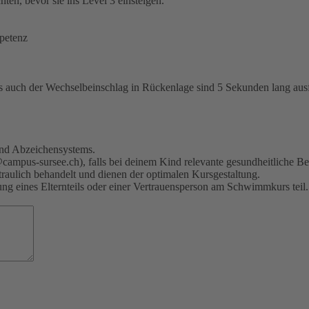
en, bevor sie ins Level 3 einsteigen.
petenz
ls auch der Wechselbeinschlag in Rückenlage sind 5 Sekunden lang au
 und Abzeichensystems.
t@campus-sursee.ch), falls bei deinem Kind relevante gesundheitliche 
traulich behandelt und dienen der optimalen Kursgestaltung.
ng eines Elternteils oder einer Vertrauensperson am Schwimmkurs teil.