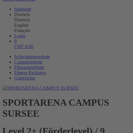
Startseite
Deutsch
Deutsch
English
Français
Login
0
CHF
0.00
Schwimmangebote
Campangebote
Fitnessangebote
Fitness Packages
Gutscheine
SPORTARENA CAMPUS
SURSEE
Level 2+ (Förderlevel) / 9