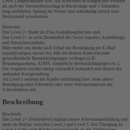
Level 2 abgeschlossen bzw. das Schweben in waagrechter Position
als auch der Wechselbeinschlag in Rückenlage sind 5 Sekunden
lang ausführbar. Sprung ins Wasser und selbständig zurück zum
Beckenrand schwimmen.
Hinweise:
Das Level 2+ findet im 25m-Ausbildungsbecken statt.
Das Level 2+ ist nicht Bestandteil des Swiss Aquatics Ausbildungs-
und Abzeichensystems.
Bitte melde uns direkt nach Erhalt der Bestätigung per E-Mail
(sport@campus-sursee.ch), falls bei deinem Kind relevante
gesundheitliche Beeinträchtigungen vorliegen (z.B.
Belastungsasthma, ADHS, körperliche Beeinträchtigungen etc.).
Die Angaben werden streng vertraulich behandelt und dienen der
optimalen Kursgestaltung.
Ab Level 1 nehmen die Kinder selbständig bzw. ohne aktive
Beteiligung eines Elternteils oder einer Vertrauensperson am
Schwimmkurs teil.
Beschreibung
Beschrieb:
Das Level 2+ (Förderlevel) ergänzt unsere Schwimmausbildung und
dient als Brücke zwischen Level 2 und Level 3. Der Übergang zu
Level 3 ist für viele Kinder anspruchsvoll, da die Zielübungen