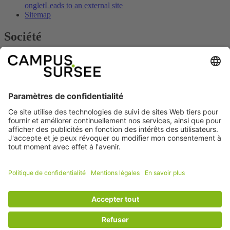
onglet
Leads to an external site
Sitemap
Société
Contact
s'ouvre dans un nouvel onglet
Leads to an external site
Empreinte
s'ouvre dans un nouvel onglet
Leads to an external
site
Heures d'ouverture
s'ouvre dans un nouvel onglet
Leads to an
external site
Arrivée
s'ouvre dans un nouvel onglet
Leads to an external site
Prix & offres
s'ouvre dans un nouvel onglet
Leads to an
external site
Social
Facebook
s'ouvre dans un nouvel onglet
Führt
auf eine externe Seite
Youtube
s'ouvre dans un nouvel onglet
Führt auf
eine externe Seite
© copyright 2026 - SPORTARENA CAMPUS SURSEE