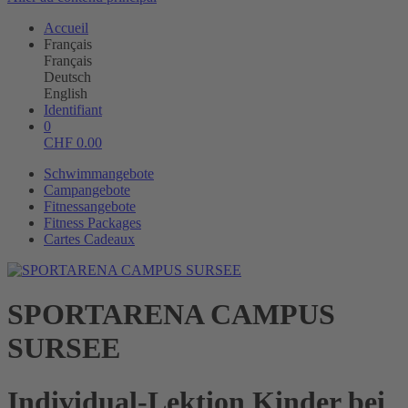
Accueil
Français
Français
Deutsch
English
Identifiant
0
CHF
0.00
Schwimmangebote
Campangebote
Fitnessangebote
Fitness Packages
Cartes Cadeaux
SPORTARENA CAMPUS
SURSEE
Individual-Lektion Kinder bei