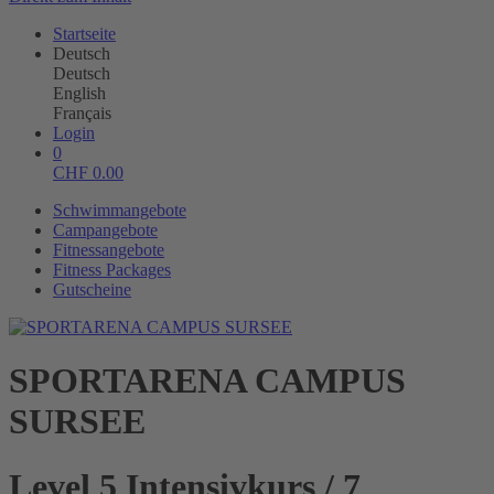
Startseite
Deutsch
Deutsch
English
Français
Login
0
CHF
0.00
Schwimmangebote
Campangebote
Fitnessangebote
Fitness Packages
Gutscheine
SPORTARENA CAMPUS
SURSEE
Level 5 Intensivkurs / 7