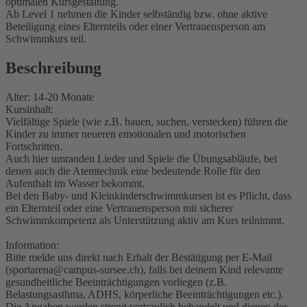
optimalen Kursgestaltung.
Ab Level 1 nehmen die Kinder selbständig bzw. ohne aktive
Beteiligung eines Elternteils oder einer Vertrauensperson am
Schwimmkurs teil.
Beschreibung
Alter: 14-20 Monate
Kursinhalt:
Vielfältige Spiele (wie z.B. bauen, suchen, verstecken) führen die
Kinder zu immer neueren emotionalen und motorischen
Fortschritten.
Auch hier umranden Lieder und Spiele die Übungsabläufe, bei
denen auch die Atemtechnik eine bedeutende Rolle für den
Aufenthalt im Wasser bekommt.
Bei den Baby- und Kleinkinderschwimmkursen ist es Pflicht, dass
ein Elternteil oder eine Vertrauensperson mit sicherer
Schwimmkompetenz als Unterstützung aktiv am Kurs teilnimmt.
Information:
Bitte melde uns direkt nach Erhalt der Bestätigung per E-Mail
(sportarena@campus-sursee.ch), falls bei deinem Kind relevante
gesundheitliche Beeinträchtigungen vorliegen (z.B.
Belastungsasthma, ADHS, körperliche Beeinträchtigungen etc.).
Die Angaben werden streng vertraulich behandelt und dienen der