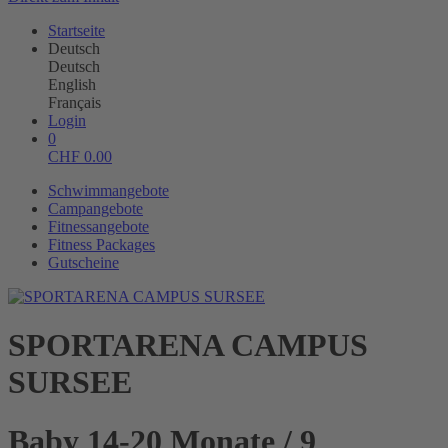
Startseite
Deutsch
Deutsch
English
Français
Login
0
CHF
0.00
Schwimmangebote
Campangebote
Fitnessangebote
Fitness Packages
Gutscheine
SPORTARENA CAMPUS
SURSEE
Baby 14-20 Monate / 9