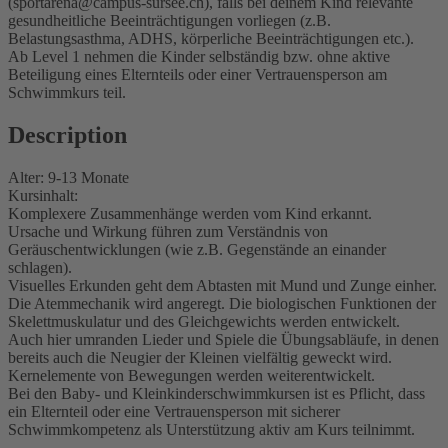
(sportarena@campus-sursee.ch), falls bei deinem Kind relevante
gesundheitliche Beeinträchtigungen vorliegen (z.B.
Belastungsasthma, ADHS, körperliche Beeinträchtigungen etc.).
Ab Level 1 nehmen die Kinder selbständig bzw. ohne aktive
Beteiligung eines Elternteils oder einer Vertrauensperson am
Schwimmkurs teil.
Description
Alter: 9-13 Monate
Kursinhalt:
Komplexere Zusammenhänge werden vom Kind erkannt.
Ursache und Wirkung führen zum Verständnis von
Geräuschentwicklungen (wie z.B. Gegenstände an einander
schlagen).
Visuelles Erkunden geht dem Abtasten mit Mund und Zunge einher.
Die Atemmechanik wird angeregt. Die biologischen Funktionen der
Skelettmuskulatur und des Gleichgewichts werden entwickelt.
Auch hier umranden Lieder und Spiele die Übungsabläufe, in denen
bereits auch die Neugier der Kleinen vielfältig geweckt wird.
Kernelemente von Bewegungen werden weiterentwickelt.
Bei den Baby- und Kleinkinderschwimmkursen ist es Pflicht, dass
ein Elternteil oder eine Vertrauensperson mit sicherer
Schwimmkompetenz als Unterstützung aktiv am Kurs teilnimmt.