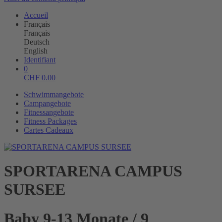
Accueil
Français
Français
Deutsch
English
Identifiant
0
CHF
0.00
Schwimmangebote
Campangebote
Fitnessangebote
Fitness Packages
Cartes Cadeaux
SPORTARENA CAMPUS
SURSEE
Baby 9-13 Monate / 9