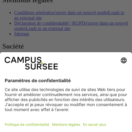
Mentions légales
Conditions générales
s'ouvre dans un nouvel onglet
Leads to
an external site
Déclaration de confidentialité / RGPD
s'ouvre dans un nouvel
onglet
Leads to an external site
Sitemap
Société
Contact
s'ouvre dans un nouvel onglet
Leads to an external site
Empreinte
s'ouvre dans un nouvel onglet
Leads to an external
site
Heures d'ouverture
s'ouvre dans un nouvel onglet
Leads to an
external site
Arrivée
s'ouvre dans un nouvel onglet
Leads to an external site
Prix & offres
s'ouvre dans un nouvel onglet
Leads to an
external site
Social
Facebook
s'ouvre dans un nouvel onglet
Führt
auf eine externe Seite
Youtube
s'ouvre dans un nouvel onglet
Führt auf