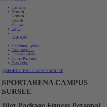
Startseite
Deutsch
Deutsch
English
Français
Login
0
CHF
0.00
Schwimmangebote
Campangebote
Fitnessangebote
Fitness Packages
Gutscheine
SPORTARENA CAMPUS
SURSEE
10er Package Fitness Personal