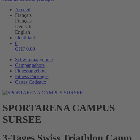
Accueil
Français
Français
Deutsch
English
Identifiant
0
CHF
0.00
Schwimmangebote
Campangebote
Fitnessangebote
Fitness Packages
Cartes Cadeaux
SPORTARENA CAMPUS
SURSEE
3-Tages Swiss Triathlon Camp