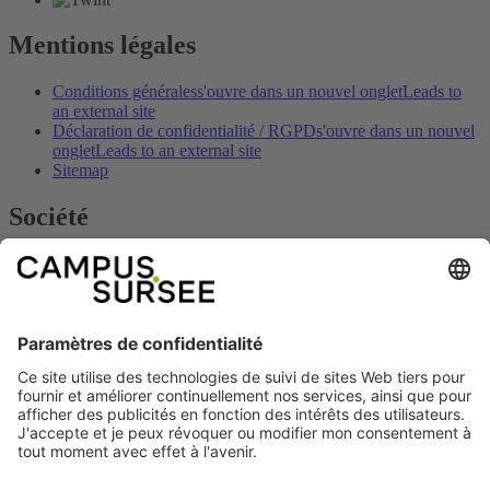
Mentions légales
Conditions générales
s'ouvre dans un nouvel onglet
Leads to
an external site
Déclaration de confidentialité / RGPD
s'ouvre dans un nouvel
onglet
Leads to an external site
Sitemap
Société
Contact
s'ouvre dans un nouvel onglet
Leads to an external site
Empreinte
s'ouvre dans un nouvel onglet
Leads to an external
site
Heures d'ouverture
s'ouvre dans un nouvel onglet
Leads to an
external site
Arrivée
s'ouvre dans un nouvel onglet
Leads to an external site
Prix & offres
s'ouvre dans un nouvel onglet
Leads to an
external site
Social